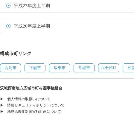
平成27年度上半期
平成26年度上半期
構成市町リンク
古河市
下妻市
坂東市
常総市
八千代町
五
茨城西南地方広域市町村圏事務組合
▶
個人情報の取扱いについて
▶
情報セキュリティポリシーについて
▶
地球温暖化対策実行計画について