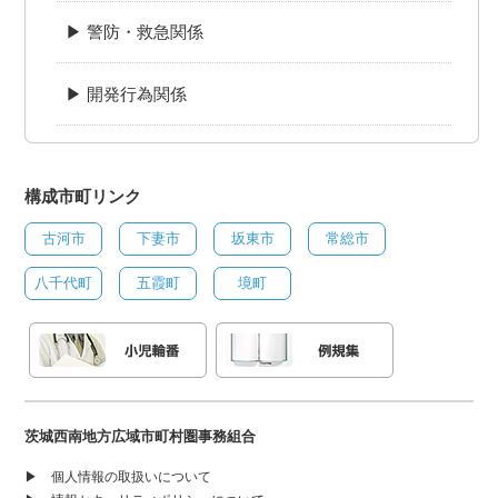
▶ 警防・救急関係
▶ 開発行為関係
構成市町リンク
古河市
下妻市
坂東市
常総市
八千代町
五霞町
境町
茨城西南地方広域市町村圏事務組合
▶
個人情報の取扱いについて