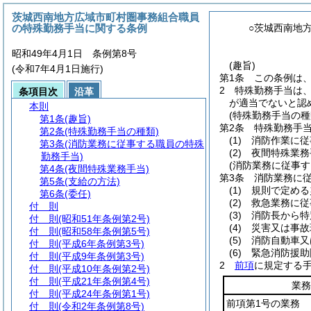
茨城西南地方広域市町村圏事務組合職員
の特殊勤務手当に関する条例
○茨城西南地
昭和49年4月1日 条例第8号
(趣旨)
(令和7年4月1日施行)
第1条
この条例は
2
特殊勤務手当は
条項目次
沿革
が適当でないと認
本則
(特殊勤務手当の種
第1条
(趣旨)
第2条
特殊勤務手
第2条
(特殊勤務手当の種類)
(1)
消防作業に従
第3条
(消防業務に従事する職員の特殊
(2)
夜間特殊業務
勤務手当)
(消防業務に従事す
第4条
(夜間特殊業務手当)
第3条
消防業務に
第5条
(支給の方法)
(1)
規則で定める
第6条
(委任)
(2)
救急業務に従
付 則
(3)
消防長から特
付 則
(昭和51年条例第2号)
(4)
災害又は事故
付 則
(昭和58年条例第5号)
(5)
消防自動車又
付 則
(平成6年条例第3号)
(6)
緊急消防援助
付 則
(平成9年条例第3号)
2
前項
に規定する
付 則
(平成10年条例第2号)
付 則
(平成21年条例第4号)
業務
付 則
(平成24年条例第1号)
前項第1号の業務
付 則
(令和2年条例第8号)