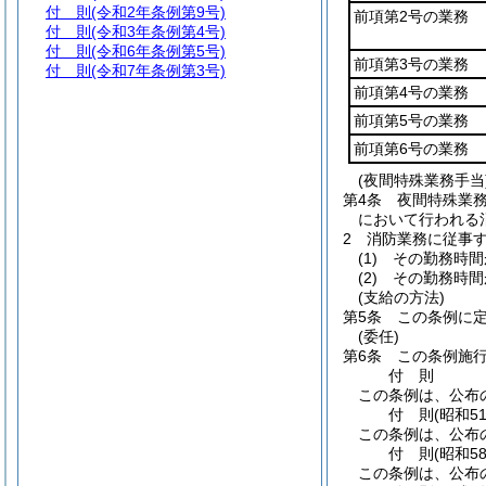
付 則
(令和2年条例第9号)
前項第2号の業務
付 則
(令和3年条例第4号)
付 則
(令和6年条例第5号)
前項第3号の業務
付 則
(令和7年条例第3号)
前項第4号の業務
前項第5号の業務
前項第6号の業務
(夜間特殊業務手当
第4条
夜間特殊業
において行われる
2
消防業務に従事
(1)
その勤務時間
(2)
その勤務時間
(支給の方法)
第5条
この条例に
(委任)
第6条
この条例施
付
則
この条例は、公布
付
則
(昭和5
この条例は、公布
付
則
(昭和5
この条例は、公布