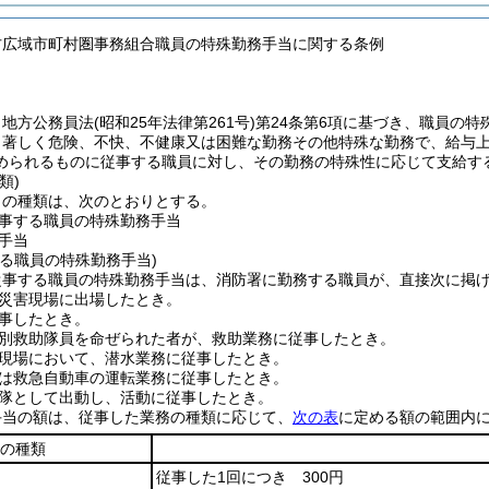
方広域市町村圏事務組合職員の特殊勤務手当に関する条例
、地方公務員法
(昭和25年法律第261号)
第24条第6項に基づき、職員の
、著しく危険、不快、不健康又は困難な勤務その他特殊な勤務で、給与
められるものに従事する職員に対し、その勤務の特殊性に応じて支給す
類)
当の種類は、次のとおりとする。
事する職員の特殊勤務手当
手当
る職員の特殊勤務手当)
従事する職員の特殊勤務手当は、消防署に勤務する職員が、直接次に掲
災害現場に出場したとき。
事したとき。
別救助隊員を命ぜられた者が、救助業務に従事したとき。
現場において、潜水業務に従事したとき。
は救急自動車の運転業務に従事したとき。
隊として出動し、活動に従事したとき。
手当の額は、従事した業務の種類に応じて、
次の表
に定める額の範囲内
の種類
従事した1回につき 300円