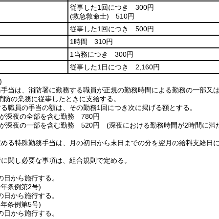
従事した1回につき 300円
(救急救命士)
510円
従事した1回につき 500円
1時間 310円
1当務につき 300円
従事した1日につき 2,160円
)
務手当は、消防署に勤務する職員が正規の勤務時間による勤務の一部又
消防の業務に従事したときに支給する。
する職員の手当の額は、その勤務1回につき次に掲げる額とする。
が深夜の全部を含む勤務 780円
が深夜の一部を含む勤務 520円
(深夜における勤務時間が2時間に満た
定める特殊勤務手当は、月の初日から末日までの分を翌月の給料支給日
行に関し必要な事項は、組合規則で定める。
の日から施行する。
1年
条例第2号)
の日から施行する。
8年
条例第5号)
の日から施行する。