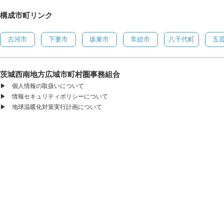
構成市町リンク
古河市
下妻市
坂東市
常総市
八千代町
五
茨城西南地方広域市町村圏事務組合
▶
個人情報の取扱いについて
▶
情報セキュリティポリシーについて
▶
地球温暖化対策実行計画について